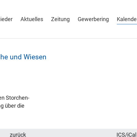
lieder
Aktuelles
Zeitung
Gewerbering
Kalende
che und Wiesen
en Storchen-
g über die
zurück
ICS/iCal