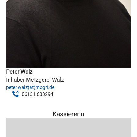
Peter Walz
Inhaber Metzgerei Walz
peter.walz(at)mogri.de
06131 683294
Kassiererin